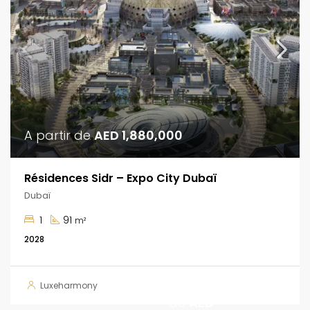
A partir de
AED 1,880,000
Résidences Sidr – Expo City Dubaï
Dubaï
1
91
m²
2028
A partir
Luxeharmony
de
AED