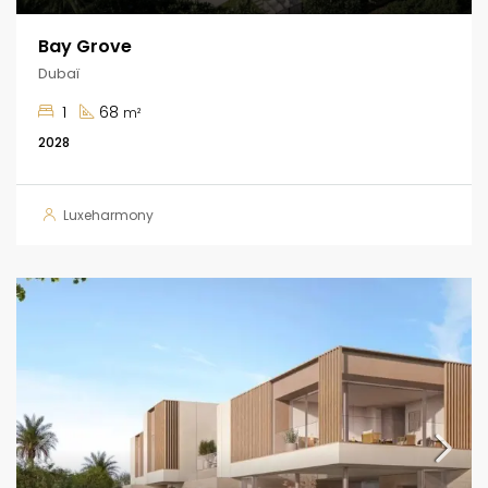
Bay Grove
Dubaï
1
68
m²
2028
Luxeharmony