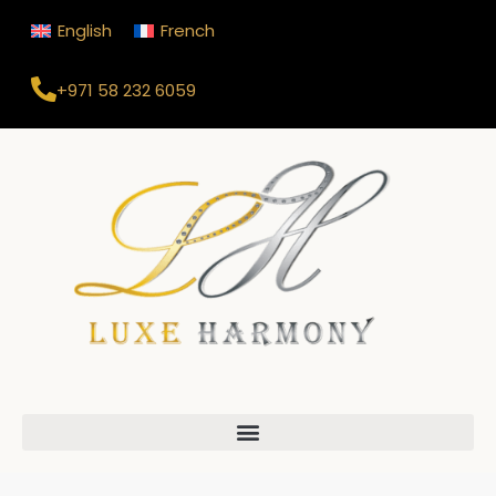
English
French
+971 58 232 6059