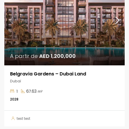
A partir de
AED 1,200,000
Belgravia Gardens – Dubai Land
Dubaï
1
67.63
m²
2028
test test