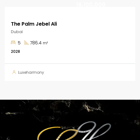
18,100,000
The Palm Jebel Ali
Dubaï
5
786.4
m²
2028
Luxeharmony