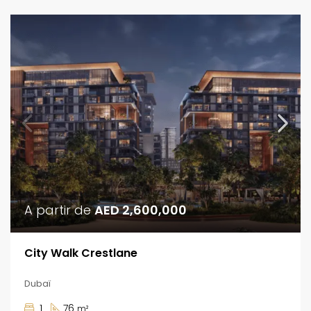
A partir de
AED 2,600,000
City Walk Crestlane
Dubaï
1
76
m²