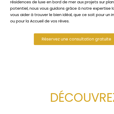
résidences de luxe en bord de mer aux projets sur plan
emblématiques comme le Burj
Khalifa et des destinations de
potentiel, nous vous guidons grâce à notre expertise l
shopping et de divertissement
vous aider à trouver le bien idéal, que ce soit pour un
de premier ordre.
ou pour la Accueil de vos rêves.
Réservez une consultation gratuite
DÉCOUVREZ