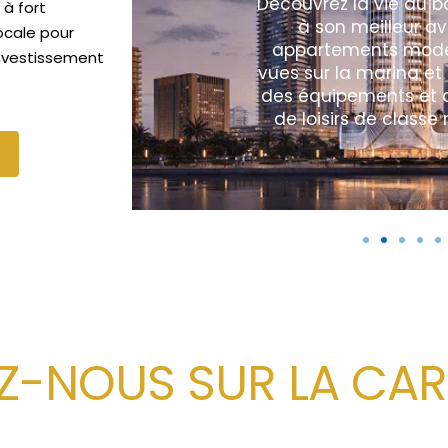
Découvrez la vie au b
 à fort
à son meilleur a
ocale pour
appartements mode
 investissement
vues sur la marina et
des équipements et 
de loisirs de classe
-NOUS SUR LA CAR