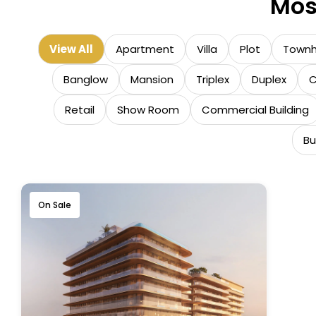
Mos
View All
Apartment
Villa
Plot
Town
Banglow
Mansion
Triplex
Duplex
C
Retail
Show Room
Commercial Building
Bu
On Sale