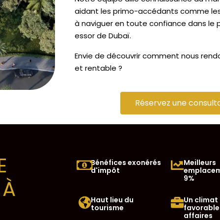
aidant les primo-accédants comme les
à naviguer en toute confiance dans le 
essor de Dubaï.
Envie de découvrir comment nous rendo
et rentable ?
Réservez une consulta
E
Bénéfices exonérés
Meilleurs
d'impôt
emplacem
9%
 À
Haut lieu du
Un climat
tourisme
favorable
affaires