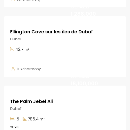
de
AED
1,288,000
Ellington Cove sur les îles de Dubaï
Dubaï
42.7
m²
A partir
Luxeharmony
de
AED
18,100,000
The Palm Jebel Ali
Dubaï
5
786.4
m²
2028