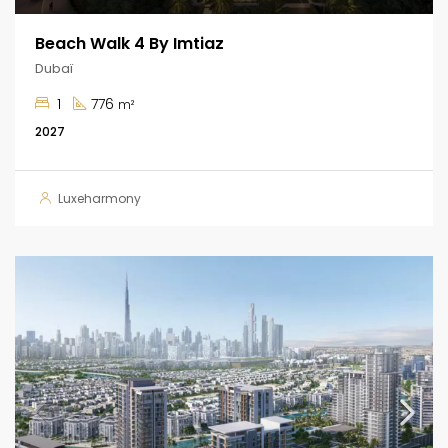
Beach Walk 4 By Imtiaz
Dubaï
1
776
m²
2027
Luxeharmony