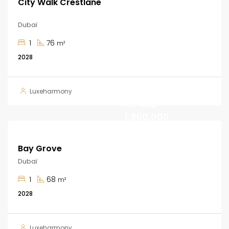
City Walk Crestlane
Dubaï
1
76
m²
2028
A partir
Luxeharmony
de
AED
1,900,000
Bay Grove
Dubaï
1
68
m²
2028
A partir
Luxeharmony