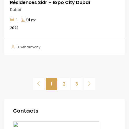
Résidences Sidr – Expo City Dubaï
Dubaï
1
91
m²
2028
Luxeharmony
1
2
3
Contacts