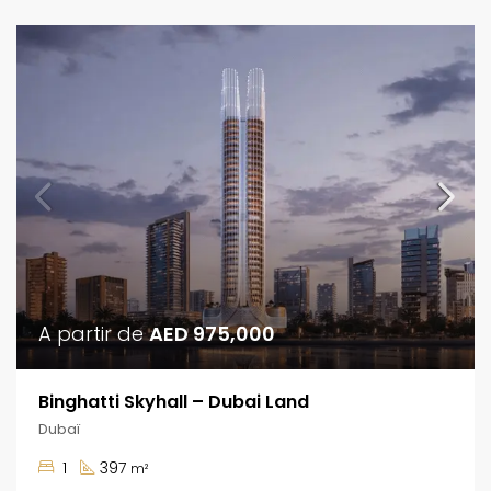
A partir de
AED 975,000
Binghatti Skyhall – Dubai Land
Dubaï
1
397
m²