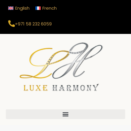
English
French
+971 58 232 6059