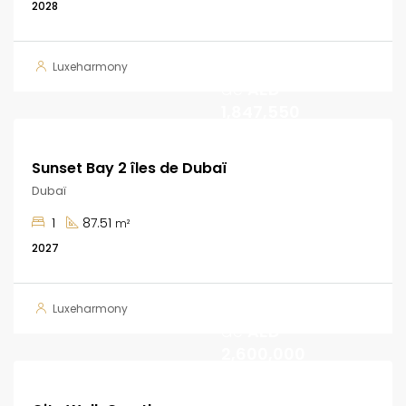
2028
A partir
Luxeharmony
de
AED
1,847,550
Sunset Bay 2 îles de Dubaï
Dubaï
1
87.51
m²
2027
A partir
Luxeharmony
de
AED
2,600,000