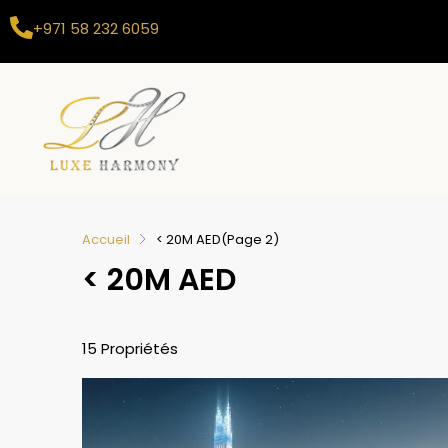
+971 58 232 6059
Accueil
< 20M AED
(Page 2)
< 20M AED
15 Propriétés