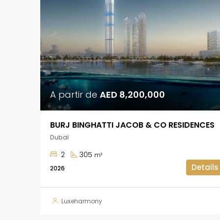
A partir de
AED 8,200,000
BURJ BINGHATTI JACOB & CO RESIDENCES
Dubaï
2
305
m²
Details
2026
Luxeharmony