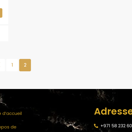
1
2
Adress
 d’accueil
+971 58 232 6
opos de