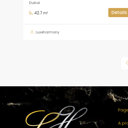
Dubaï
Details
42.7
m²
Luxeharmony
Page
A pr