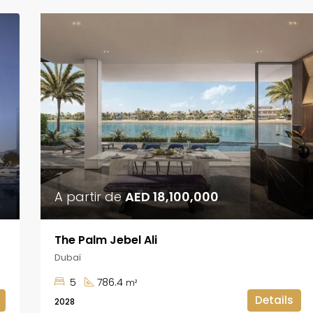
A partir de
AED 18,100,000
The Palm Jebel Ali
Dubaï
5
786.4
m²
Details
2028