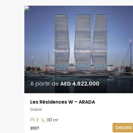
A partir de
AED 4,622,000
Les Résidences W – ARADA
Dubaï
1
110
m²
Details
2027