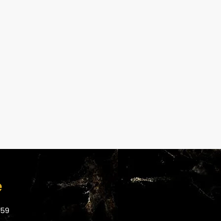
e
059