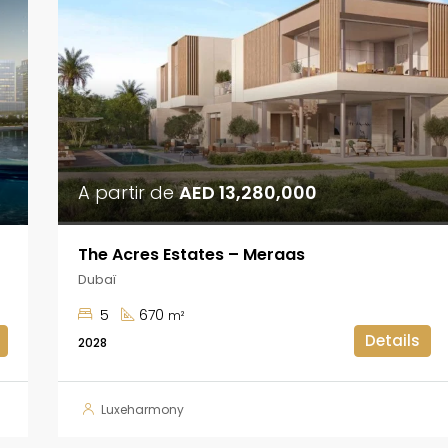
A partir de
AED 13,280,000
The Acres Estates – Meraas
Dubaï
5
670
m²
Details
2028
Luxeharmony