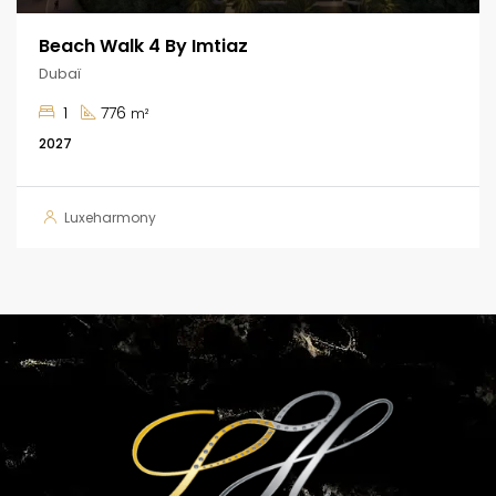
Beach Walk 4 By Imtiaz
Dubaï
1
776
m²
2027
Luxeharmony