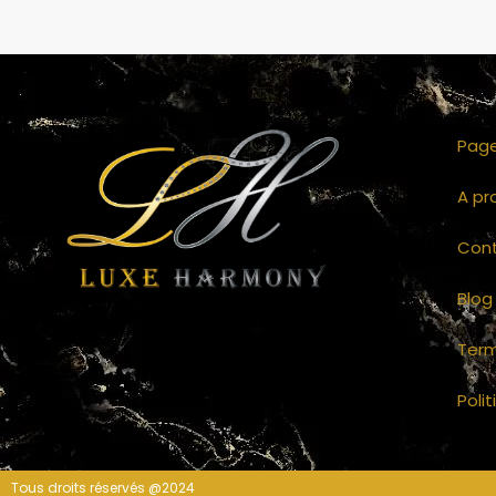
Page
A pr
Con
Blog
Term
Poli
Tous droits réservés @2024