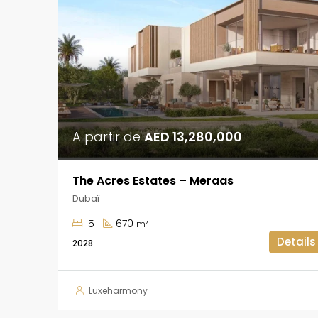
A partir de
AED 13,280,000
The Acres Estates – Meraas
Dubaï
5
670
m²
Details
2028
Luxeharmony