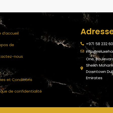
Adress
 d’accueil
+971 58 232 6
opos de
info@reluxeh
tactez-nous
One, Boulevard
Sheikh Mohamm
Downtown Duba
Emirates
es et Conditions
tique de confidentialité