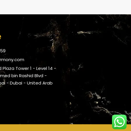
e
059
armony.com
 Plaza Tower 1 - Level 14 -
ed bin Rashid Blvd -
i - Dubai - United Arab