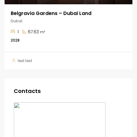
Belgravia Gardens – Dubai Land
Dubaï
1
67.63
m²
2028
test test
Contacts